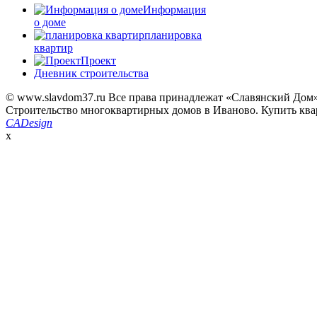
Информация
о доме
планировка
квартир
Проект
Дневник строительства
© www.slavdom37.ru Все права принадлежат «Славянский Дом
Строительство многоквартирных домов в Иваново. Купить ква
CADesign
x