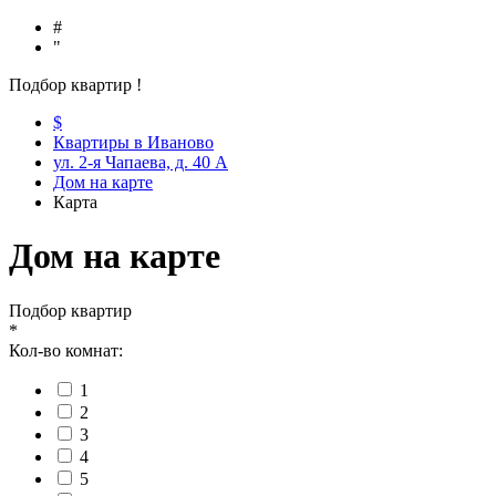
#
"
Подбор квартир
!
$
Квартиры в Иваново
ул. 2-я Чапаева, д. 40 А
Дом на карте
Карта
Дом на карте
Подбор квартир
*
Кол-во комнат:
1
2
3
4
5